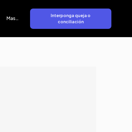
Interponga queja o
Mas…
conciliación