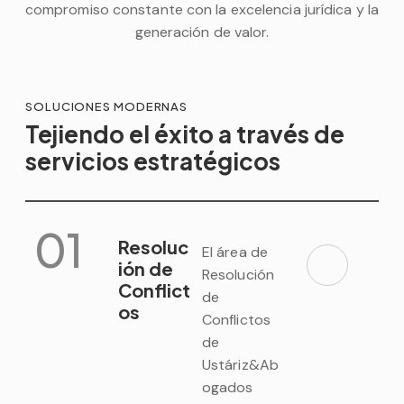
compromiso constante con la excelencia jurídica y la
generación de valor.
SOLUCIONES MODERNAS
Tejiendo el éxito a través de
servicios estratégicos
01
Resoluc
El área de
ión de
Resolución
Conflict
de
os
Conflictos
de
Ustáriz&Ab
ogados