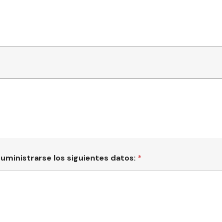
a
t
e
s
+
1
uministrarse los siguientes datos:
*