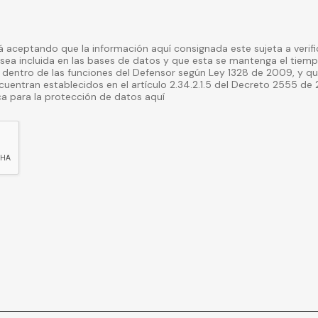
tá aceptando que la información aquí consignada este sujeta a verific
ncluida en las bases de datos y que esta se mantenga el tiempo que dure el t
 dentro de las funciones del Defensor según Ley 1328 de 2009, y qu
uentran establecidos en el artículo 2.34.2.1.5 del Decreto 2555 de 2
olítica para la protección de datos aquí