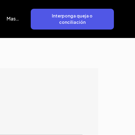
Interponga queja o
Mas…
conciliación