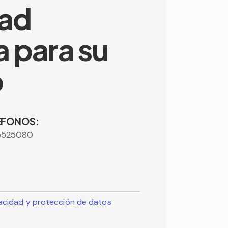
dad
a para su
o
ÉFONOS:
5525080
ivacidad y protección de datos