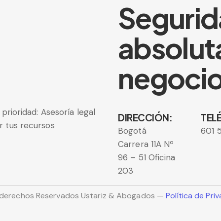
Seguri
absolut
negoci
prioridad: Asesoría legal
DIRECCIÓN:
TEL
r tus recursos
Bogotá
601 
Carrera 11A Nº
96 – 51 Oficina
203
 derechos Reservados Ustariz & Abogados —
Política de Pr