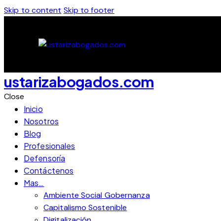
Skip to content
Skip to footer
ustarizabogados.com
Close
Inicio
Nosotros
Blog
Profesionales
Defensoría
Contáctenos
Mas…
Ambiente Social Gobernanza
Capitalismo Sostenible
Digitalización