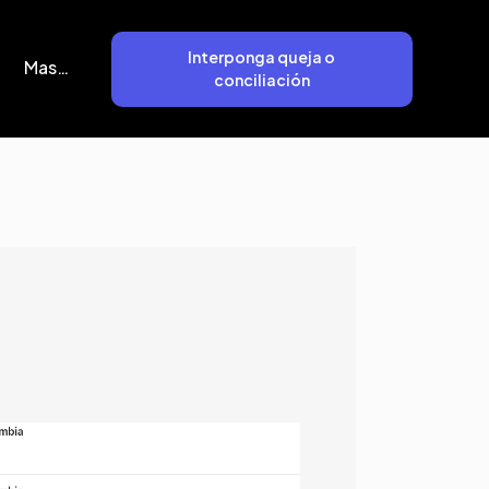
Interponga queja o
Mas…
conciliación