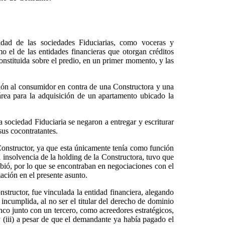
idad de las sociedades Fiduciarias, como voceras y
o el de las entidades financieras que otorgan créditos
constituida sobre el predio, en un primer momento, y las
ción al consumidor en contra de una Constructora y una
área para la adquisición de un apartamento ubicado la
 sociedad Fiduciaria se negaron a entregar y escriturar
sus cocontratantes.
 Constructor, ya que esta únicamente tenía como función
la insolvencia de la holding de la Constructora, tuvo que
subió, por lo que se encontraban en negociaciones con el
mación en el presente asunto.
structor, fue vinculada la entidad financiera, alegando
n incumplida, al no ser el titular del derecho de dominio
Banco junto con un tercero, como acreedores estratégicos,
 y (iii) a pesar de que el demandante ya había pagado el