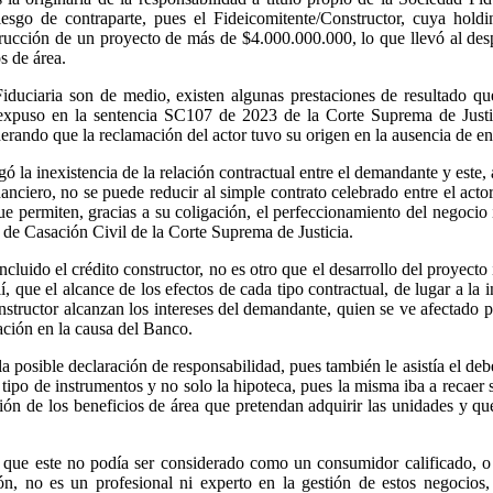
riesgo de contraparte, pues el Fideicomitente/Constructor, cuya holdi
rucción de un proyecto de más de $4.000.000.000, lo que llevó al des
s de área.
iduciaria son de medio, existen algunas prestaciones de resultado qu
e expuso en la sentencia SC107 de 2023 de la Corte Suprema de Justici
rando que la reclamación del actor tuvo su origen en la ausencia de ent
ó la inexistencia de la relación contractual entre el demandante y este,
nciero, no se puede reducir al simple contrato celebrado entre el actor
 permiten, gracias a su coligación, el perfeccionamiento del negocio inm
e Casación Civil de la Corte Suprema de Justicia.
incluido el crédito constructor, no es otro que el desarrollo del proyect
, que el alcance de los efectos de cada tipo contractual, de lugar a la i
onstructor alcanzan los intereses del demandante, quien se ve afectado 
mación en la causa del Banco.
 posible declaración de responsabilidad, pues también le asistía el debe
tipo de instrumentos y no solo la hipoteca, pues la misma iba a recaer 
ción de los beneficios de área que pretendan adquirir las unidades y que
 que este no podía ser considerado como un consumidor calificado, o e
ión, no es un profesional ni experto en la gestión de estos negocios