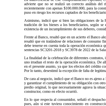
advierte que no se realizó un correcto análisis del 
recientemente con apenas $100.000.000, para la const
puso en riesgo los recursos captados de los beneficiario
Asimismo, indicó que si bien las obligaciones de la F
tradición de los bienes a los beneficiarios, según s
existencia de un incumplimiento de sus deberes, conside
Frente al Banco, resaltó que en un acierto el Banco aleg
resaltó que en tratándose de relaciones de consumo fina
debe tenerse en cuenta toda la operación económica que
sentencias SC3201-2018 y SC3978 de 2022 de la Sala d
La finalidad de la celebración de diferentes contratos, 
uno irradian el resto de la operación económica. De allí
en el presente asunto, ya que los efectos del crédito c
Por lo tanto, desestimó la excepción de falta de legiti
De cara al negocio, indicó que el Banco no es ajeno a la
y garantizar el cumplimiento de su obligación con otro 
predio original, lo que necesariamente agrava la situa
constructor, como en efecto ocurrió.
En lo que respecta al consumidor, señaló el despacho
pues, aún si este tuviera conocimiento en construcc