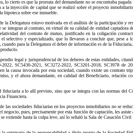
a, lo cierto es que la prorrata del demandante no se encontraba pagada e
 a la inyección de capital que se realizó sobre el proyecto inmobiliario
la hipoteca sobre ese inmueble.
e la Delegatura estuvo motivada en el análisis de la participación y resp
se integran al contrato, en virtud de su calidad de entidad captadora de 
elatividad del contrato de mutuo, justificado en la coligación contract
el selectivo y especializado, que lo llevaron a concluir que, pese a
cuando para la Delegatura el deber de información es de la Fiduciaria, s
 producto.
pendio legal y jurisprudencial de los deberes de estas entidades, citand
79-2022, SC5430-2021, SC3272-2022, SC3201-2018, SC3978 de 2022)
 en la causa invocada por esta sociedad, cuando existe un contrato tripa
miso, y el ahora demandante, en calidad del Beneficiario, relación c
ad fiduciaria a lo allí previsto, sino que se integra con las normas del
cia Financiera.
de las sociedades fiduciarias en los proyectos inmobiliarios no se reduc
ja el negocio, pues, precisamente por esta función de captación, les asis
d se extiende hasta la culpa leve, así lo señaló la Sala de Casación 
la originaria de la responsabilidad a título propio de la Sociedad Fi