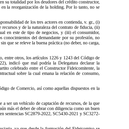
n su totalidad por los deudores del crédito constructor,
 en la reorganización de la holding. Por lo tanto, no se
onsabilidad de los tres actores en contienda, v. gr., (i)
recursos y de la naturaleza del contrato de fiducia, (ii)
ual en este de tipo de negocios, y (iii) el consumidor,
 los conocimientos del demandante por su profesión, no
in que se releve la buena práctica (no deber, no carga,
o, entre otros, los artículos 1226 y 1243 del Código de
, indicó que mal podría la Delegatura declarar la
rtito celebrado entre el Constructor Fideicomitente, la
ontractual sobre la cual emana la relación de consumo,
 Código de Comercio, así como aquellas dispuestos en la
e a ser un vehículo de captación de recursos, de la que
te aún más el deber de obrar con diligencia como un buen
Civil en sentencias SC2879-2022, SC5430-2021 y SC3272-
duciaria, ya que desde la formación del Fideicomiso se