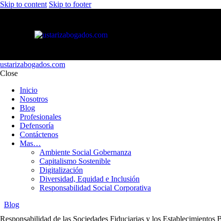
Skip to content
Skip to footer
ustarizabogados.com
Close
Inicio
Nosotros
Blog
Profesionales
Defensoría
Contáctenos
Mas…
Ambiente Social Gobernanza
Capitalismo Sostenible
Digitalización
Diversidad, Equidad e Inclusión
Responsabilidad Social Corporativa
Blog
Responsabilidad de las Sociedades Fiduciarias y los Establecimientos 