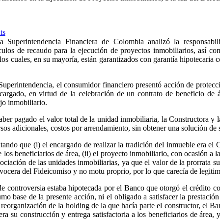
ts
la Superintendencia Financiera de Colombia analizó la responsabil
ulos de recaudo para la ejecución de proyectos inmobiliarios, así com
los cuales, en su mayoría, están garantizados con garantía hipotecaria 
Superintendencia, el consumidor financiero presentó acción de protec
argado, en virtud de la celebración de un contrato de beneficio de 
jo inmobiliario.
er pagado el valor total de la unidad inmobiliaria, la Constructora y la
sos adicionales, costos por arrendamiento, sin obtener una solución de 
ando que (i) el encargado de realizar la tradición del inmueble era el
los beneficiarios de área, (ii) el proyecto inmobiliario, con ocasión a 
gociación de las unidades inmobiliarias, ya que el valor de la prorrata 
 vocera del Fideicomiso y no
motu proprio
, por lo que carecía de legiti
e controversia estaba hipotecada por el Banco que otorgó el crédito con
umo base de la presente acción, ni el obligado a satisfacer la prestació
 la reorganización de la holding de la que hacía parte el constructor, el 
era su construcción y entrega satisfactoria a los beneficiarios de área,