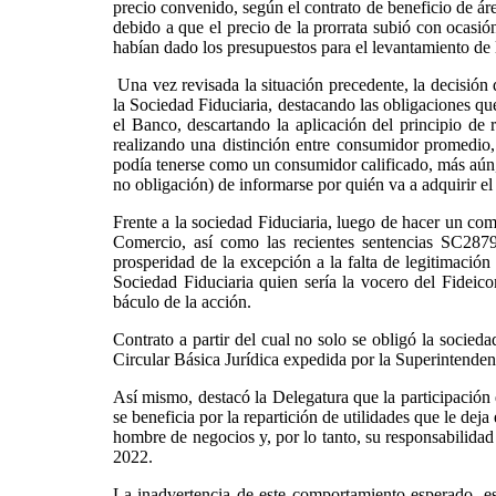
precio convenido, según el contrato de beneficio de áre
debido a que el precio de la prorrata subió con ocasión
habían dado los presupuestos para el levantamiento de 
Una vez revisada la situación precedente, la decisión d
la Sociedad Fiduciaria, destacando las obligaciones que 
el Banco, descartando la aplicación del principio de r
realizando una distinción entre consumidor promedio, 
podía tenerse como un consumidor calificado, más aún, 
no obligación) de informarse por quién va a adquirir el
Frente a la sociedad Fiduciaria, luego de hacer un com
Comercio, así como las recientes sentencias SC28
prosperidad de la excepción a la falta de legitimación
Sociedad Fiduciaria quien sería la vocero del Fideico
báculo de la acción.
Contrato a partir del cual no solo se obligó la socied
Circular Básica Jurídica expedida por la Superintenden
Así mismo, destacó la Delegatura que la participación 
se beneficia por la repartición de utilidades que le de
hombre de negocios y, por lo tanto, su responsabilida
2022.
La inadvertencia de este comportamiento esperado, es 