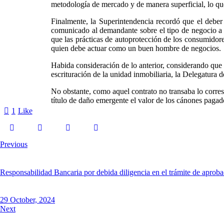
metodología de mercado y de manera superficial, lo q
Finalmente, la Superintendencia recordó que el deber 
comunicado al demandante sobre el tipo de negocio a ce
que las prácticas de autoprotección de los consumidore
quien debe actuar como un buen hombre de negocios.
Habida consideración de lo anterior, considerando que 
escrituración de la unidad inmobiliaria, la Delegatura d
No obstante, como aquel contrato no transaba lo corres
título de daño emergente el valor de los cánones pagado
1
Like
Previous
Responsabilidad Bancaria por debida diligencia en el trámite de aproba
29 October, 2024
Next