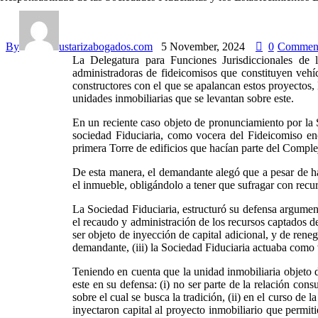
By
ustarizabogados.com
5 November, 2024
0
Commen
La Delegatura para Funciones Jurisdiccionales de 
administradoras de fideicomisos que constituyen vehíc
constructores con el que se apalancan estos proyectos, 
unidades inmobiliarias que se levantan sobre este.
En un reciente caso objeto de pronunciamiento por la 
sociedad Fiduciaria, como vocera del Fideicomiso enc
primera Torre de edificios que hacían parte del Comple
De esta manera, el demandante alegó que a pesar de hab
el inmueble, obligándolo a tener que sufragar con recur
La Sociedad Fiduciaria, estructuró su defensa argument
el recaudo y administración de los recursos captados de 
ser objeto de inyección de capital adicional, y de rene
demandante, (iii) la Sociedad Fiduciaria actuaba como
Teniendo en cuenta que la unidad inmobiliaria objeto d
este en su defensa: (i) no ser parte de la relación cons
sobre el cual se busca la tradición, (ii) en el curso de
inyectaron capital al proyecto inmobiliario que permiti