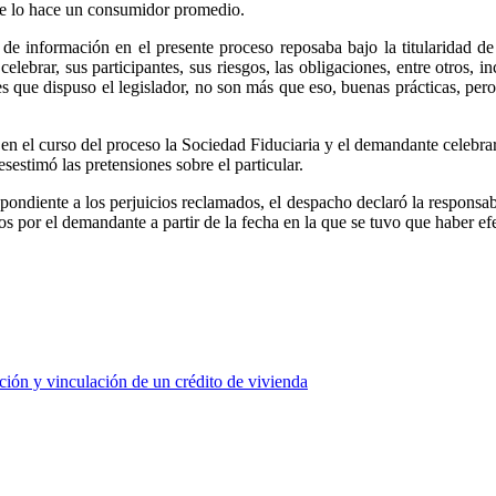
ue lo hace un consumidor promedio.
de información en el presente proceso reposaba bajo la titularidad de
lebrar, sus participantes, sus riesgos, las obligaciones, entre otros,
s que dispuso el legislador, no son más que eso, buenas prácticas, pero 
en el curso del proceso la Sociedad Fiduciaria y el demandante celebraro
esestimó las pretensiones sobre el particular.
pondiente a los perjuicios reclamados, el despacho declaró la responsab
s por el demandante a partir de la fecha en la que se tuvo que haber ef
ción y vinculación de un crédito de vivienda