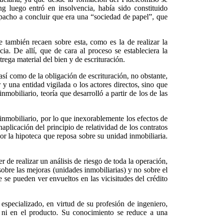
ng luego entró en insolvencia, había sido constituido
pacho a concluir que era una “
sociedad de papel
”, que
e también recaen sobre esta, como es la de realizar la
a. De allí, que de cara al proceso se estableciera la
rega material del bien y de escrituración.
 así como de la obligación de escrituración, no obstante,
 y una entidad vigilada o los actores directos, sino que
obiliario, teoría que desarrolló a partir de los de las
o inmobiliario, por lo que inexorablemente los efectos de
naplicación del principio de relatividad de los contratos
por la hipoteca que reposa sobre su unidad inmobiliaria.
r de realizar un análisis de riesgo de toda la operación,
sobre las mejoras (unidades inmobiliarias) y no sobre el
 se pueden ver envueltos en las vicisitudes del crédito
specializado, en virtud de su profesión de ingeniero,
, ni en el producto. Su conocimiento se reduce a una