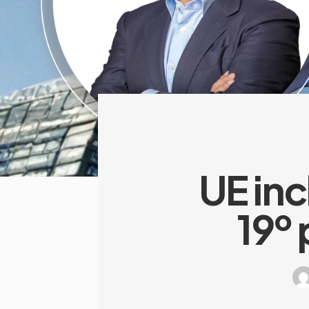
UE inc
19º