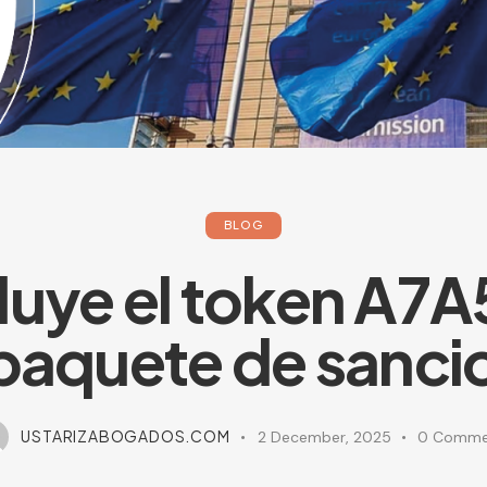
BLOG
luye el token A7A
 paquete de sanci
USTARIZABOGADOS.COM
2 December, 2025
0
Comme