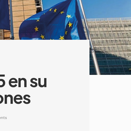
5 en su
ones
nts