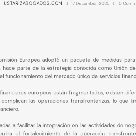
USTARIZABOGADOS.COM
17 December, 2025
0
Comm
omisión Europea adoptó un paquete de medidas para 
iva hace parte de la estrategia conocida como Unión d
n el funcionamiento del mercado único de servicios financ
inancieros europeos están fragmentados, existen difer
omplican las operaciones transfronterizas, lo que lim
nanciero.
das a facilitar la integración en las actividades de ne
entra el fortalecimiento de la operación transfron