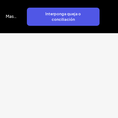
Interponga queja o
Mas…
conciliación