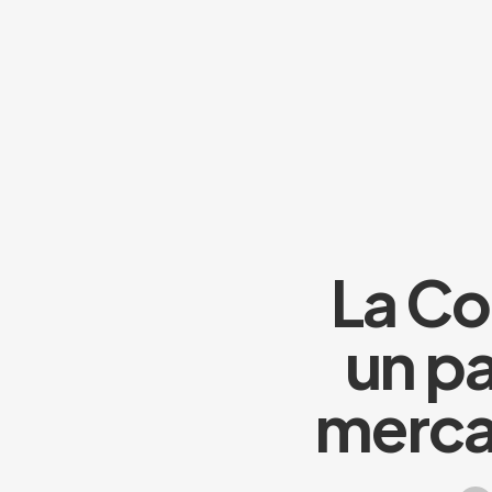
La Co
un pa
mercad