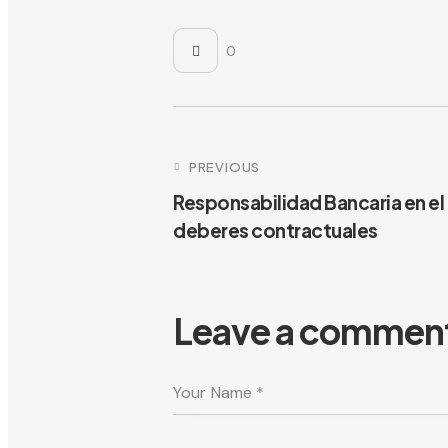
0
Post navigat
PREVIOUS
Responsabilidad Bancaria en el
deberes contractuales
Leave a commen