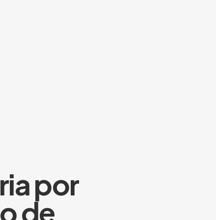
ia por
to de