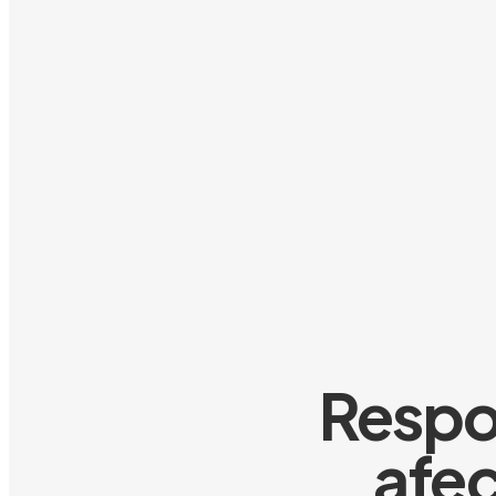
Respo
afec