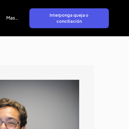
Interponga queja o
Mas…
conciliación