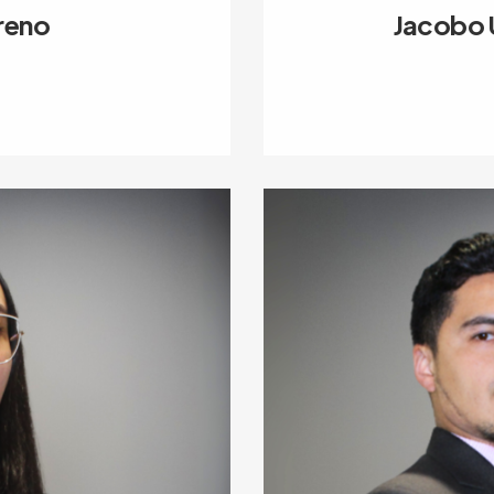
reno
Jacobo U