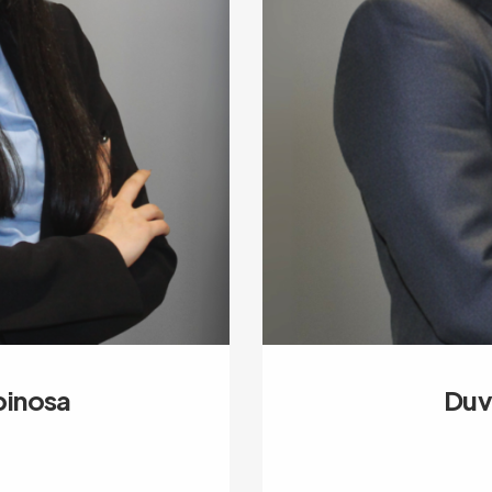
pinosa
Duv