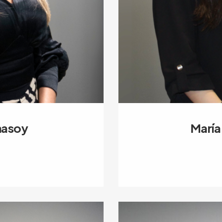
hasoy
María